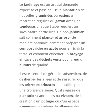
Le
jardinage
est un art qui demande
expertise et passion. De la
plantation
de
nouvelles
graminées
ou
rosiers
à
l’entretien régulier du
gazon
avec une
tondeuse
, chaque étape requiert un
savoir-faire particulier. Un bon
jardinier
sait comment
planter
et
arroser
de
manière optimale, comment préparer un
compost
riche en
azote
pour enrichir la
terre, et comment effectuer un
broyage
efficace des
déchets verts
pour créer un
humus
de qualité.
Il est essentiel de gérer les
adventices
, de
désherber
les
allées
et de s’assurer que
les
arbres et arbustes
sont taillés pour
une croissance saine. Qu’il s’agisse de
plantations
annuelles ou
vivaces
, de la
création d’un
potager
ou d’un espace
ornement
, ou même de l’
élagage des