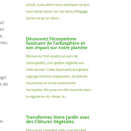
article, nous allons vous expliquer ce que
vous devez savoir sur les devis d'élagage.
Qu'est-ce qu'un devis...
out
les
e.
Découvrez l’écosystème
ntes.
fascinant de l’arbosphère et
son impact sur notre planète
Découvrez l'incroyable univers de
l'arbosphère, une sphère végétale aux
mille secrets ! Cette fascinante écosphère
regorge d'arbres majestueux, de plantes
agit
luxuriantes et d'une biodiversité
ie de
incroyable. Elle joue un rôle essentiel dans
la régulation du climat, la...
Transformez Votre Jardin avec
on
des Clôtures Végétales
Découvrez comment créer une barrière