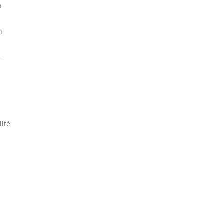
à
n
t
.
lité