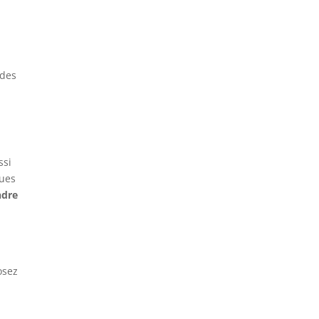
 des
ssi
ques
ndre
osez