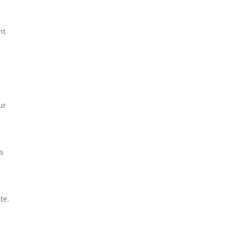
e
nt
ur
us
te.