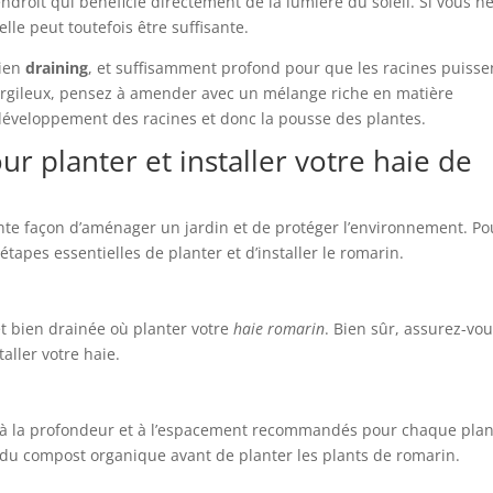
ndroit qui bénéficie directement de la lumière du soleil. Si vous n
elle peut toutefois être suffisante.
bien
draining
, et suffisamment profond pour que les racines puisse
 argileux, pensez à amender avec un mélange riche en matière
développement des racines et donc la pousse des plantes.
ur planter et installer votre haie de
nte façon d’aménager un jardin et de protéger l’environnement. Po
 étapes essentielles de planter et d’installer le romarin.
et bien drainée où planter votre
haie romarin
. Bien sûr, assurez-vo
aller votre haie.
s à la profondeur et à l’espacement recommandés pour chaque plan
 du compost organique avant de planter les plants de romarin.