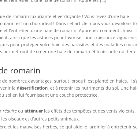
re et l’entretien d’une haie de romarin. Apprenez […]
ie de romarin luxuriante et verdoyante ! Vous rêvez d’une haie
omarin est un choix idéal ! Dans cet article, nous vous dévoilons t
re et l’entretien d’une haie de romarin. Apprenez comment choisir 
ement, ainsi que les astuces pour favoriser une croissance vigoureus
iques pour protéger votre haie des parasites et des maladies coura
s permettront de créer une haie de romarin éblouissante qui fera
 de romarin
 de nombreux avantages, surtout lorsqu’il est planté en haies. Il s’
évenir la
désertification
, et à retenir les nutriments du sol. Une ha
du sol en lui fournissant une couche protectrice.
ur
réduire
ou
atténuer
les effets des tempêtes et des vents violents.
s les oiseaux et d’autres petits animaux.
e et les mauvaises herbes, ce qui aide le jardinier à entretenir s