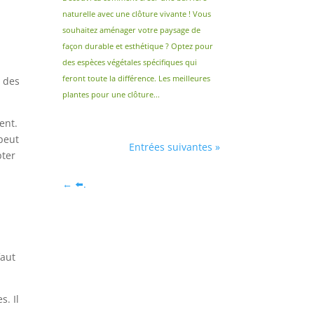
naturelle avec une clôture vivante ! Vous
souhaitez aménager votre paysage de
façon durable et esthétique ? Optez pour
des espèces végétales spécifiques qui
n
feront toute la différence. Les meilleures
H des
plantes pour une clôture...
ent.
 peut
Entrées suivantes »
pter
←
⬅️.
faut
s. Il