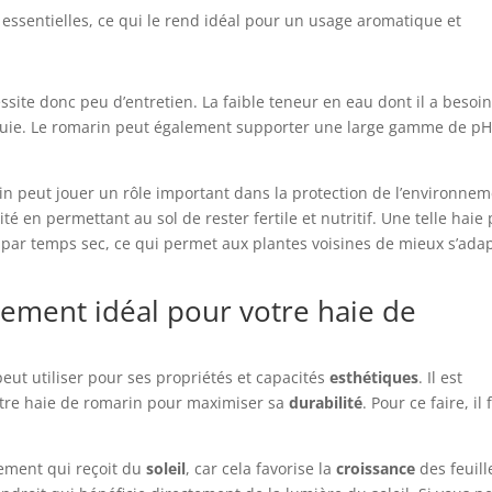
s essentielles, ce qui le rend idéal pour un usage aromatique et
ssite donc peu d’entretien. La faible teneur en eau dont il a besoi
s pluie. Le romarin peut également supporter une large gamme de p
in peut jouer un rôle important dans la protection de l’environnem
ité en permettant au sol de rester fertile et nutritif. Une telle haie
 par temps sec, ce qui permet aux plantes voisines de mieux s’ada
ement idéal pour votre haie de
peut utiliser pour ses propriétés et capacités
esthétiques
. Il est
otre haie de romarin pour maximiser sa
durabilité
. Pour ce faire, il 
cement qui reçoit du
soleil
, car cela favorise la
croissance
des feuille