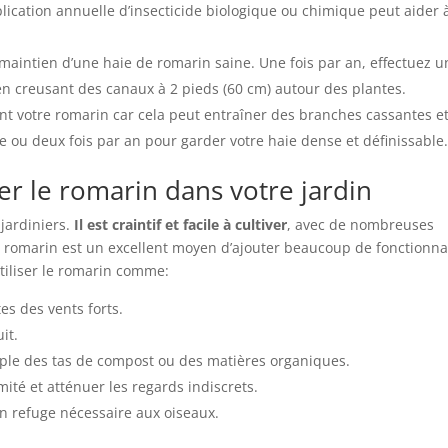
lication annuelle d’insecticide biologique ou chimique peut aider 
 maintien d’une haie de romarin saine. Une fois par an, effectuez u
n creusant des canaux à 2 pieds (60 cm) autour des plantes.
ent votre romarin car cela peut entraîner des branches cassantes e
ne ou deux fois par an pour garder votre haie dense et définissable
ser le romarin dans votre jardin
jardiniers.
Il est craintif et facile à cultiver
, avec de nombreuses
e romarin est un excellent moyen d’ajouter beaucoup de fonctionna
tiliser le romarin comme:
es des vents forts.
it.
ple des tas de compost ou des matières organiques.
mité et atténuer les regards indiscrets.
un refuge nécessaire aux oiseaux.