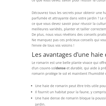
ce que vous devez savoir pour réussir la cultu
Découvrez tous les secrets pour obtenir une ha
parfumée et attrayante dans votre jardin ? Le r
ce que vous devez savoir pour réussir la cultu
meilleures variétés, planter et tailler correct
De plus, nous vous révélons des conseils prat
Ne manquez pas ces précieux conseils qui vou
l’envie de tous vos voisins !
Les avantages d’une haie
Le romarin est une belle plante vivace qui offre
d’un couvre-sol
dense
et
durable
, qui aide à pr
romarin protège le sol et maintient l’humidité 
Une haie de romarin peut être très utile po
Il fournit un habitat pour la faune, y compri
Une haie dense de romarin bloque la poussièr
jardin.