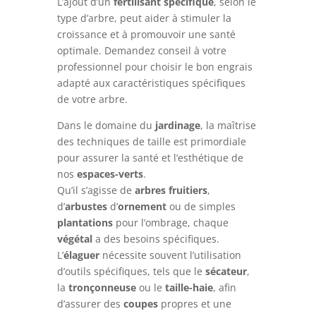
L’ajout d’un
fertilisant spécifique
, selon le
type d’arbre, peut aider à stimuler la
croissance et à promouvoir une santé
optimale. Demandez conseil à votre
professionnel pour choisir le bon engrais
adapté aux caractéristiques spécifiques
de votre arbre.
Dans le domaine du
jardinage
, la maîtrise
des techniques de taille est primordiale
pour assurer la santé et l’esthétique de
nos
espaces-verts
.
Qu’il s’agisse de
arbres fruitiers
,
d’
arbustes
d’
ornement
ou de simples
plantations
pour l’ombrage, chaque
végétal
a des besoins spécifiques.
L’
élaguer
nécessite souvent l’utilisation
d’outils spécifiques, tels que le
sécateur
,
la
tronçonneuse
ou le
taille-haie
, afin
d’assurer des
coupes
propres et une