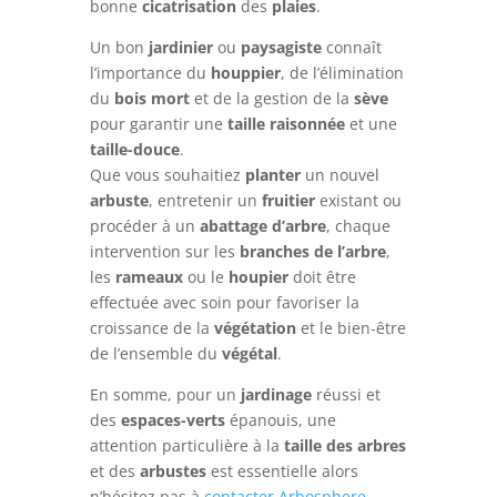
bonne
cicatrisation
des
plaies
.
Un bon
jardinier
ou
paysagiste
connaît
l’importance du
houppier
, de l’élimination
du
bois mort
et de la gestion de la
sève
pour garantir une
taille raisonnée
et une
taille-douce
.
Que vous souhaitiez
planter
un nouvel
arbuste
, entretenir un
fruitier
existant ou
procéder à un
abattage d’arbre
, chaque
intervention sur les
branches de l’arbre
,
les
rameaux
ou le
houpier
doit être
effectuée avec soin pour favoriser la
croissance de la
végétation
et le bien-être
de l’ensemble du
végétal
.
En somme, pour un
jardinage
réussi et
des
espaces-verts
épanouis, une
attention particulière à la
taille des arbres
et des
arbustes
est essentielle alors
n’hésitez pas à
contacter Arbosphere